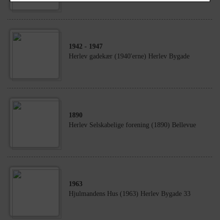
1942
- 1947
Herlev gadekær (1940'erne) Herlev Bygade
1890
Herlev Selskabelige forening (1890) Bellevue
1963
Hjulmandens Hus (1963) Herlev Bygade 33