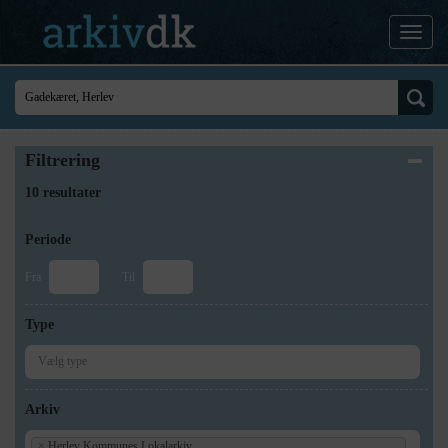
Filtrering
10 resultater
Periode
Fra
Til
Type
Arkiv
×
Herlev Kommunes Lokalarkiv