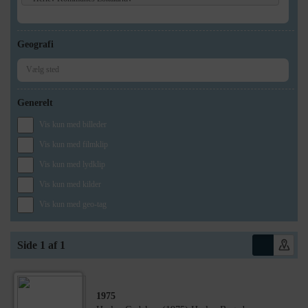
Geografi
Generelt
Vis kun med billeder
Vis kun med filmklip
Vis kun med lydklip
Vis kun med kilder
Vis kun med geo-tag
Side 1 af 1
1975