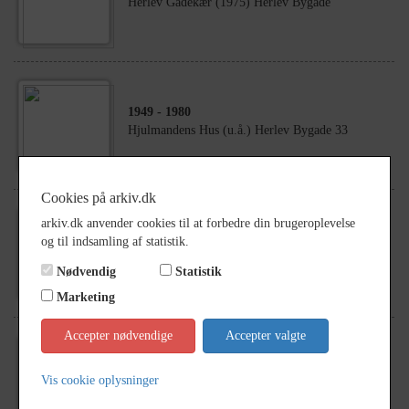
Herlev Gadekær (1975) Herlev Bygade
1949
- 1980
Hjulmandens Hus (u.å.) Herlev Bygade 33
Cookies på arkiv.dk
arkiv.dk anvender cookies til at forbedre din brugeroplevelse
1966
- 1975
og til indsamling af statistik.
Herlev (u.å) Postkort
Nødvendig
Statistik
Marketing
Accepter nødvendige
Accepter valgte
1924
- 1930
Vis cookie oplysninger
Herlev gadekær (u.å) Frederikssundsvej