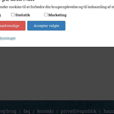
nder cookies til at forbedre din brugeroplevelse og til indsamling af st
g
Statistik
Marketing
 nødvendige
Accepter valgte
plysninger
 og brug
|
faq
|
kontakt
|
privatlivspolitik
|
hand