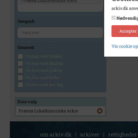
×
Præstø Lokalhistoriske Arkiv
arkiv.dk anve
Nødvendi
Geografi
Accepter
Vis cookie o
Generelt
Vis kun med billeder
Vis kun med filmklip
Vis kun med lydklip
Vis kun med kilder
Vis kun med geo-tag
Dine valg
Præstø Lokalhistoriske Arkiv
om arkiv.dk
|
arkiver
|
rettigheder