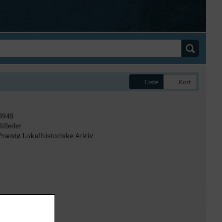
Liste
Kort
B945
Billeder
Præstø Lokalhistoriske Arkiv