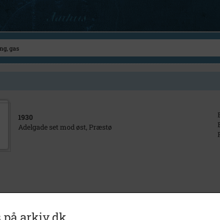
1930
Adelgade set mod øst, Præstø
 på arkiv.dk