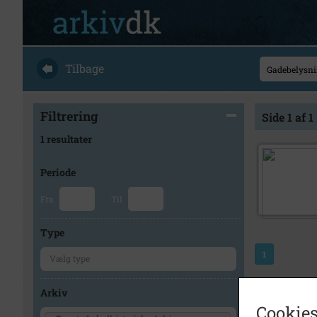
Tilbage
Filtrering
Side 1 af 1
1 resultater
Periode
Fra
Til
Type
1
Arkiv
Cookies