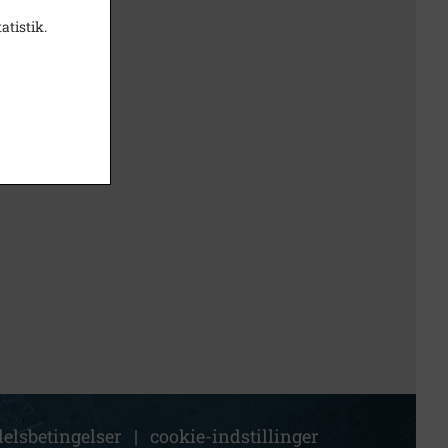
atistik.
elsbetingelser
|
cookie-indstillinger