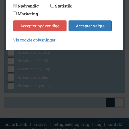
Nødvendig
Statistik
Marketing
Geografi
Accepter nødvendige
Accepter valgte
Vis cookie oplysninger
Generelt
Vis kun med billeder
Vis kun med filmklip
Vis kun med lydklip
Vis kun med kilder
Vis kun med geo-tag
om arkiv.dk
|
arkiver
|
rettigheder og brug
|
faq
|
kontakt