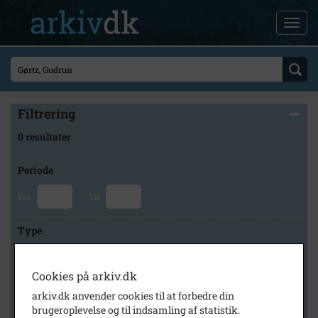
Filtrering
0 resultater
Periode
Fra
Til
Type
Cookies på arkiv.dk
Arkiv
arkiv.dk anvender cookies til at forbedre din
brugeroplevelse og til indsamling af statistik.
×
Faxe Kommunes Arkiver