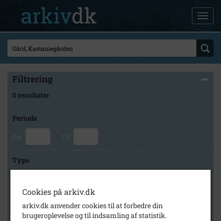
Filtrering
0 resultater
Periode
Fra
Til
Type
Cookies på arkiv.dk
Arkiv
arkiv.dk anvender cookies til at forbedre din
brugeroplevelse og til indsamling af statistik.
×
Højelse Sognearkiv