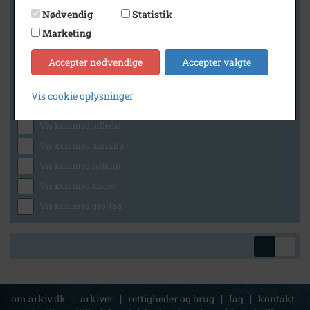
Nødvendig
Statistik
Marketing
Geografi
Accepter nødvendige
Accepter valgte
Vis cookie oplysninger
Generelt
Vis kun med billeder
Vis kun med filmklip
Vis kun med lydklip
Vis kun med kilder
Vis kun med geo-tag
om arkiv.dk
|
arkiver
|
rettigheder og brug
|
faq
|
kontakt