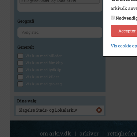
×
Slagelse Stads- og Lokalarkiv
arkiv.dk anve
1
Nødvendi
Geografi
Accepter
Vis cookie o
Generelt
Vis kun med billeder
Vis kun med filmklip
Vis kun med lydklip
Vis kun med kilder
Vis kun med geo-tag
Dine valg
Slagelse Stads- og Lokalarkiv
om arkiv.dk
|
arkiver
|
rettigheder