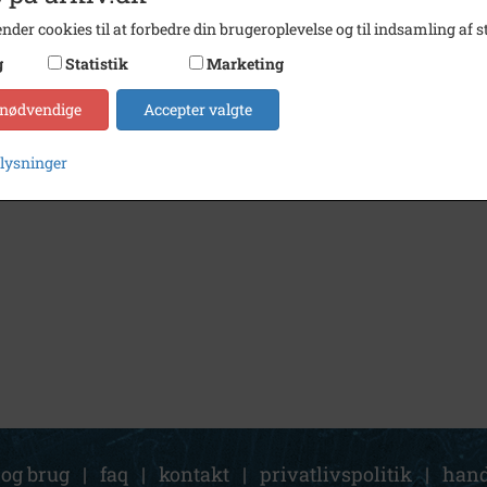
nder cookies til at forbedre din brugeroplevelse og til indsamling af st
g
Statistik
Marketing
 nødvendige
Accepter valgte
plysninger
 og brug
|
faq
|
kontakt
|
privatlivspolitik
|
hand