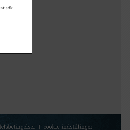
atistik.
elsbetingelser
|
cookie-indstillinger