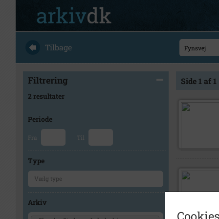
Tilbage
Filtrering
Side 1 af 1
2 resultater
Periode
Fra
Til
Type
Arkiv
Cookies