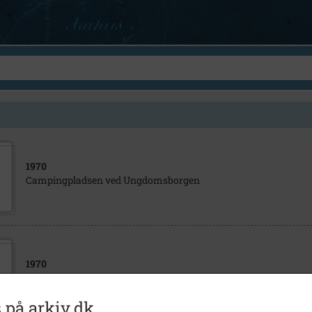
1970
Campingpladsen ved Ungdomsborgen
1970
Campingpladsen ved Ungdomsborgen
 på arkiv.dk