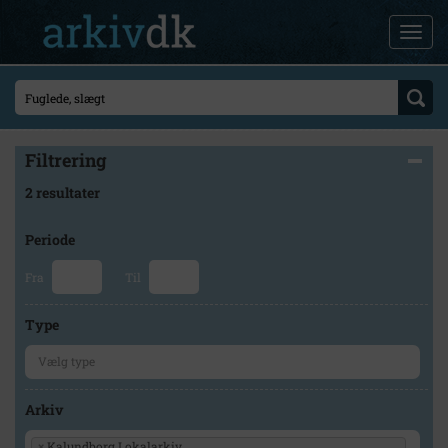
Filtrering
2 resultater
Periode
Fra
Til
Type
Arkiv
×
Kalundborg Lokalarkiv