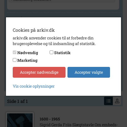
Geografi
Cookies på arkiv.dk
arkiv.dk anvender cookies til at forbedre din
Generelt
brugeroplevelse og til indsamling af statistik.
Vis kun med billeder
Nødvendig
Statistik
Vis kun med filmklip
Marketing
Vis kun med lydklip
Accepter nødvendige
Accepter valgte
Vis kun med kilder
Vis kun med geo-tag
Vis cookie oplysninger
Side 1 af 1
1600
- 1965
Sigrid Gerda Friis Slægtstavle Om embeds-