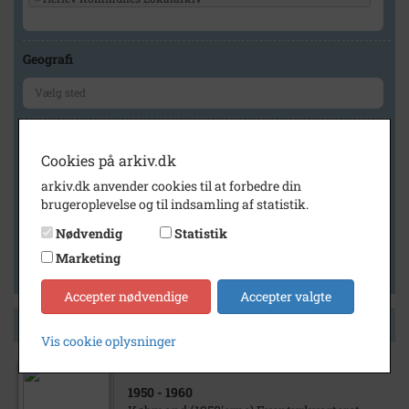
Geografi
Generelt
Cookies på arkiv.dk
Vis kun med billeder
arkiv.dk anvender cookies til at forbedre din
Vis kun med filmklip
brugeroplevelse og til indsamling af statistik.
Vis kun med lydklip
Nødvendig
Statistik
Vis kun med kilder
Marketing
Vis kun med geo-tag
Accepter nødvendige
Accepter valgte
Side 1 af 1
Vis cookie oplysninger
1950
- 1960