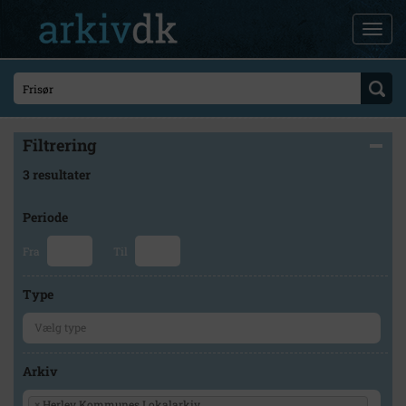
Filtrering
3 resultater
Periode
Fra
Til
Type
Arkiv
×
Herlev Kommunes Lokalarkiv