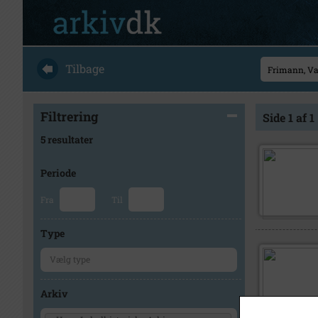
Tilbage
Filtrering
Side 1 af 1
5 resultater
Periode
Fra
Til
Type
Arkiv