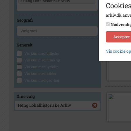
×
Høng Lokalhistoriske Arkiv
Cookies
arkiv.dk anve
Geografi
Nødvendi
Accepter
Generelt
Vis cookie o
Vis kun med billeder
Vis kun med filmklip
Vis kun med lydklip
Vis kun med kilder
Vis kun med geo-tag
Dine valg
Høng Lokalhistoriske Arkiv