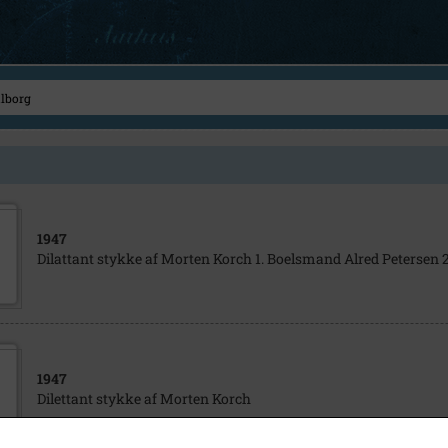
1947
Dilattant stykke af Morten Korch 1. Boelsmand Alred Petersen
1947
Dilettant stykke af Morten Korch