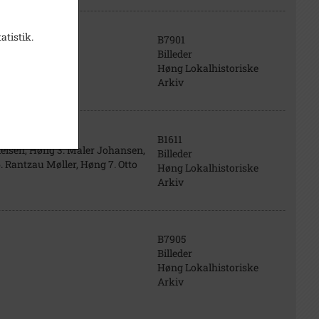
atistik.
B7901
Billeder
Høng Lokalhistoriske
Arkiv
B1611
ielsen, Høng 3. Maler Johansen,
Billeder
. Rantzau Møller, Høng 7. Otto
Høng Lokalhistoriske
Arkiv
B7905
Billeder
Høng Lokalhistoriske
Arkiv