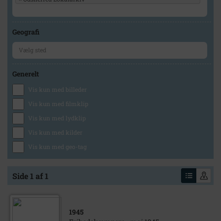
Geografi
Generelt
Vis kun med billeder
Vis kun med filmklip
Vis kun med lydklip
Vis kun med kilder
Vis kun med geo-tag
Side 1 af 1
1945