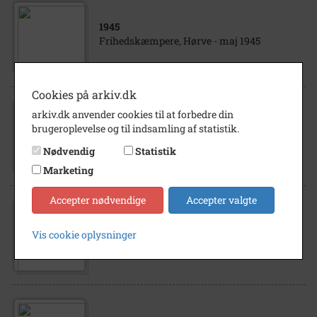
1945
Frihedskæmpere, Hørve - maj 1945
Cookies på arkiv.dk
1945
arkiv.dk anvender cookies til at forbedre din
Danmarks Befrielse - Frihedskæmpere
brugeroplevelse og til indsamling af statistik.
samlet i Vig efter Befrielsen Petersen,
Nødvendig
Statistik
Christian, Provst, Vig - 1945.
Marketing
Accepter nødvendige
Accepter valgte
1945
Vis cookie oplysninger
Befrielsen - maj 1945 - i Nykøbing