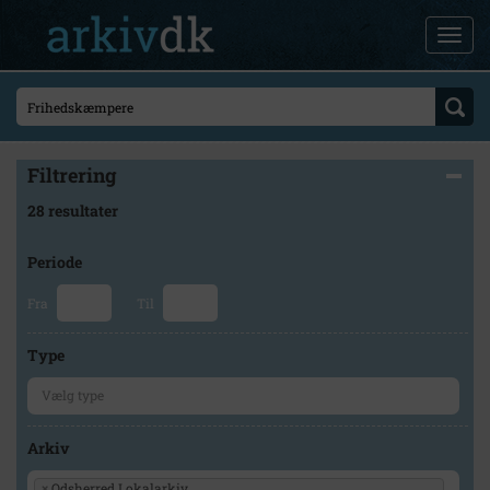
Filtrering
28 resultater
Periode
Fra
Til
Type
Arkiv
×
Odsherred Lokalarkiv