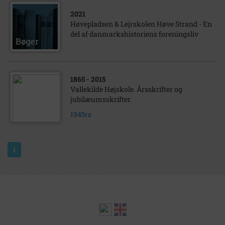
2021
Høvepladsen & Lejrskolen Høve Strand - En
del af danmarkshistoriens foreningsliv
1865
- 2015
Vallekilde Højskole. Årsskrifter og
jubilæumsskrifter.
1945rs
1
om arkiv.dk
|
arkiver
|
rettigheder og brug
|
faq
|
kontakt
|
privatlivspolitik
|
handelsbetingelser
|
cookie-indstillinger