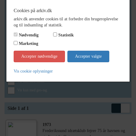
Cookies på arkiv.dk
arkiv.dk anvender cookies til at forbedre din brugeroplevelse
Geografi
og til indsamling af statistik.
Nødvendig
Statistik
Marketing
Generelt
Vis kun med billeder
Accepter nødvendige
Accepter valgte
Vis kun med filmklip
Vis cookie oplysninger
Vis kun med lydklip
Vis kun med kilder
Vis kun med geo-tag
Side 1 af 1
1973
Frederikssund idrætsklub fejrer 75 år havnen og