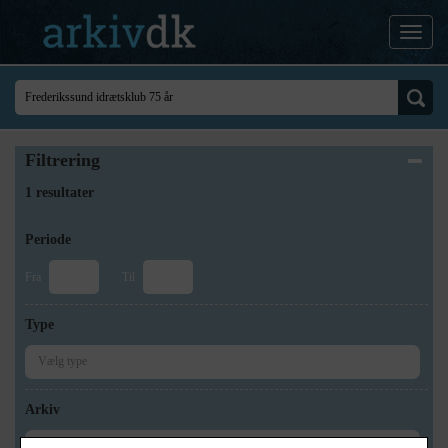
Filtrering
1 resultater
Periode
Fra
Til
Type
Arkiv
×
Lokalarkivet Alsønderup -Tjæreby