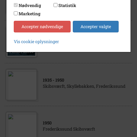
Billede fra Frederikssund Skibsværft
Nødvendig
Statistik
Marketing
Accepter nødvendige
Accepter valgte
1947
- 1951
GC Amdrup, Frederikssund Skiftværft,
Vis cookie oplysninger
Frederikssund
1935
- 1950
Skibsværft, Skyllebakken, Frederikssund
1950
Frederikssund Skibsværft