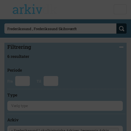
Filtrering
6 resultater
Periode
Fra
Til
Type
Arkiv
×
Frederikssund Lokalhistoriske Arkiver Jægerspris Arkiv