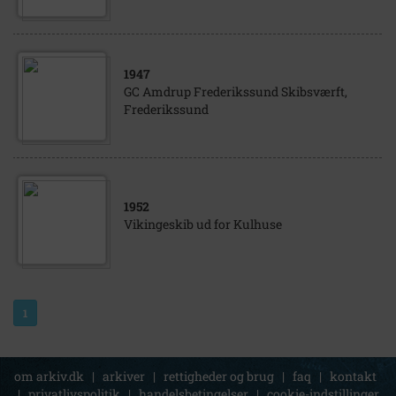
1947
GC Amdrup Frederikssund Skibsværft,
Frederikssund
1952
Vikingeskib ud for Kulhuse
1
om arkiv.dk
|
arkiver
|
rettigheder og brug
|
faq
|
kontakt
|
privatlivspolitik
|
handelsbetingelser
|
cookie-indstillinger