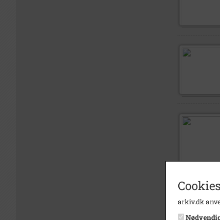
Cookies
arkiv.dk anve
Nødvendi