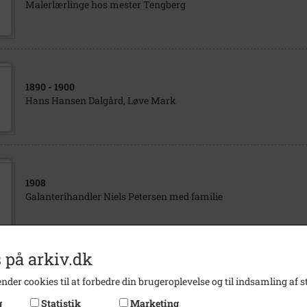
Malerlærlinge hos mester Tengberg
1890
- 1900
Hans Hansen Dalgård, Løve Mark
1908
Galanterihandler Niels Petersen med familie
 på arkiv.dk
1910
nder cookies til at forbedre din brugeroplevelse og til indsamling af st
Jens Peder Pedersen, entreprenør, restauratør
g
Statistik
Marketing