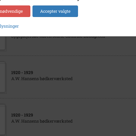
 nødvendige
Accepter valgte
plysninger
1905
- 1915
Sygeplejerske Karen Marie Cathrine Lundgreen
1920
- 1929
A.W. Hansens bødkerværksted
1920
- 1929
A.W. Hansens bødkerværksted