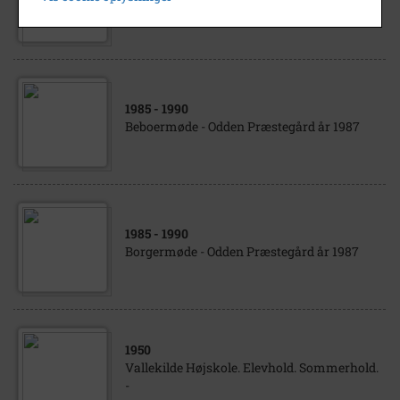
Borgermøde - Odden år 1990
1985
- 1990
Beboermøde - Odden Præstegård år 1987
1985
- 1990
Borgermøde - Odden Præstegård år 1987
1950
Vallekilde Højskole. Elevhold. Sommerhold.
-