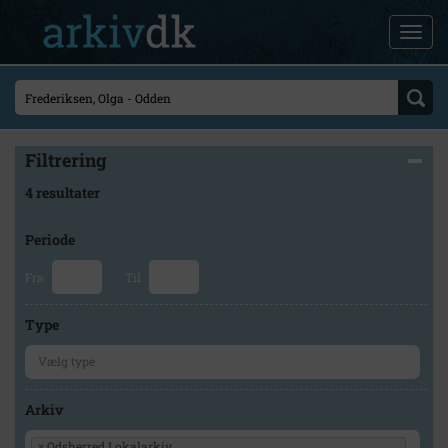
Filtrering
4 resultater
Periode
Fra
Til
Type
Arkiv
×
Odsherred Lokalarkiv