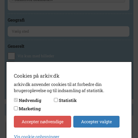
Geografi
Generelt
Vis kun med billeder
Vis kun med filmklip
Vis kun med lydklip
Cookies på arkiv.dk
Vis kun med kilder
arkiv.dk anvender cookies til at forbedre din
brugeroplevelse og til indsamling af statistik.
Vis kun med geo-tag
Nødvendig
Statistik
Marketing
Side 1 af 1
Accepter nødvendige
Accepter valgte
1985
- 1995
Vis cookie oplysninger