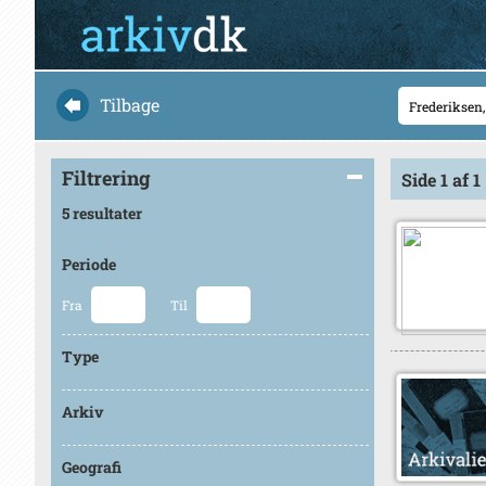
Tilbage
Filtrering
Side 1 af 1
5 resultater
Periode
Fra
Til
Type
Arkiv
Geografi