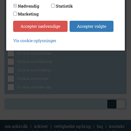
Nødvendig
Statistik
Marketing
Geografi
Accepter nødvendige
Accepter valgte
Vis cookie oplysninger
Generelt
Vis kun med billeder
Vis kun med filmklip
Vis kun med lydklip
Vis kun med kilder
Vis kun med geo-tag
om arkiv.dk
|
arkiver
|
rettigheder og brug
|
faq
|
kontakt