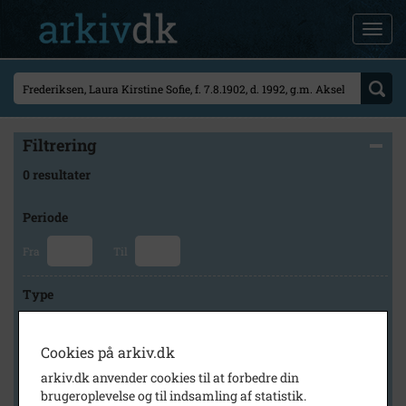
Filtrering
0 resultater
Periode
Fra
Til
Type
Cookies på arkiv.dk
Arkiv
arkiv.dk anvender cookies til at forbedre din
brugeroplevelse og til indsamling af statistik.
×
Lokalhistorisk Forening for Skævinge og Omegn