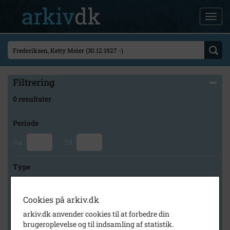
Filtrering
0 resultater
Periode
Fra
Til
Type
Cookies på arkiv.dk
Arkiv
arkiv.dk anvender cookies til at forbedre din
brugeroplevelse og til indsamling af statistik.
×
Historisk Arkiv Dragør