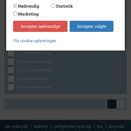
Nødvendig
Statistik
Marketing
Geografi
Accepter nødvendige
Accepter valgte
Vis cookie oplysninger
Generelt
Vis kun med billeder
Vis kun med filmklip
Vis kun med lydklip
Vis kun med kilder
Vis kun med geo-tag
om arkiv.dk
|
arkiver
|
rettigheder og brug
|
faq
|
kontakt