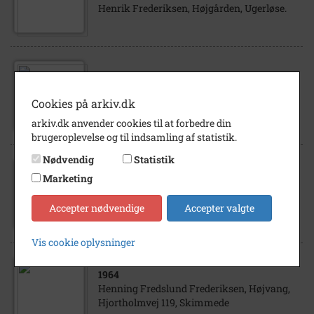
Henrik Frederiksen, Højgården, Ugerløse.
1905
- 1920
Ellen Frederiksen, datter af Marie og
Cookies på arkiv.dk
Henrik Frederiksen, Højgården, Ugerløse.
arkiv.dk anvender cookies til at forbedre din
brugeroplevelse og til indsamling af statistik.
Nødvendig
Statistik
1960
- 1970
Marketing
Henning Fredslund Frederiksen, søn af
Marie Fredslund og Henry Frederiksen
Accepter nødvendige
Accepter valgte
Vis cookie oplysninger
1964
Henning Fredslund Frederiksen, Højvang,
Hjortholmvej 119, Skimmede