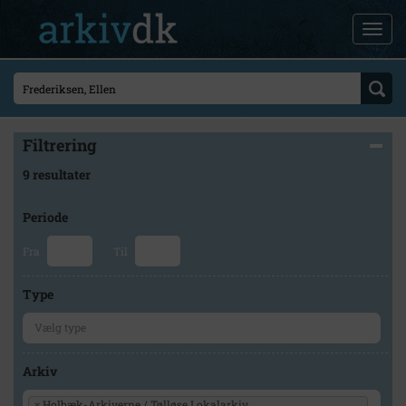
Filtrering
9 resultater
Periode
Fra
Til
Type
Arkiv
×
Holbæk-Arkiverne / Tølløse Lokalarkiv