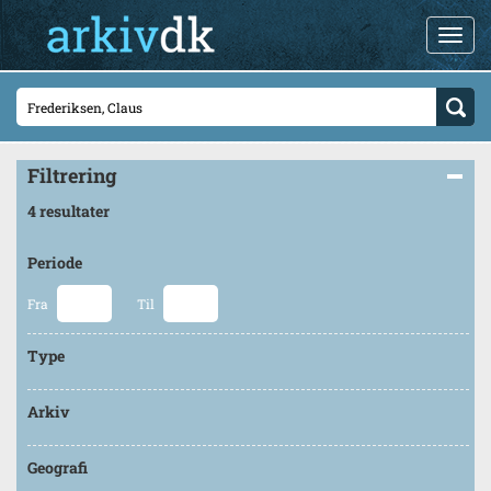
Filtrering
4 resultater
Periode
Fra
Til
Type
Arkiv
Geografi