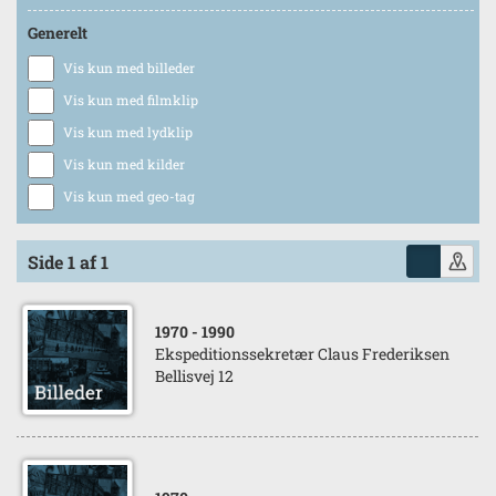
Generelt
Vis kun med billeder
Vis kun med filmklip
Vis kun med lydklip
Vis kun med kilder
Vis kun med geo-tag
Side 1 af 1
1970
- 1990
Ekspeditionssekretær Claus Frederiksen
Bellisvej 12