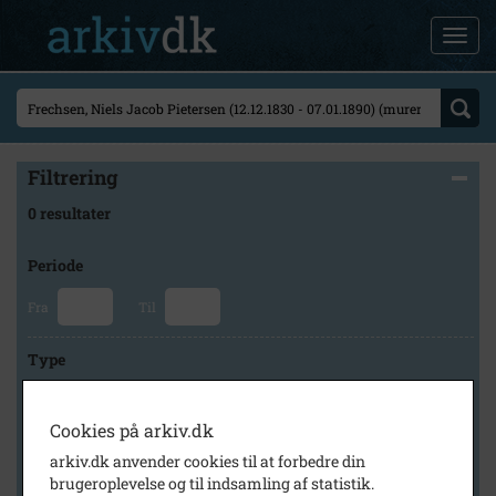
Filtrering
0 resultater
Periode
Fra
Til
Type
Cookies på arkiv.dk
Arkiv
arkiv.dk anvender cookies til at forbedre din
brugeroplevelse og til indsamling af statistik.
×
Historisk Arkiv Dragør