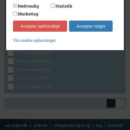
Nødvendig
Statistik
Marketing
Geografi
Accepter nødvendige
Accepter valgte
Vis cookie oplysninger
Generelt
Vis kun med billeder
Vis kun med filmklip
Vis kun med lydklip
Vis kun med kilder
Vis kun med geo-tag
om arkiv.dk
|
arkiver
|
rettigheder og brug
|
faq
|
kontakt