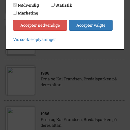
deres altan.
Nødvendig
Statistik
Marketing
Accepter nødvendige
Accepter valgte
1986
Erna og Kai Frandsen, Bredalsparken på
Vis cookie oplysninger
deres altan.
1986
Erna og Kai Frandsen, Bredalsparken på
deres altan.
1986
Erna og Kai Frandsen, Bredalsparken på
deres altan.