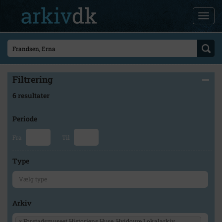
Filtrering
6 resultater
Periode
Fra
Til
Type
Arkiv
×
Forstadsmuseet Historiens Huse, Hvidovre Lokalarkiv