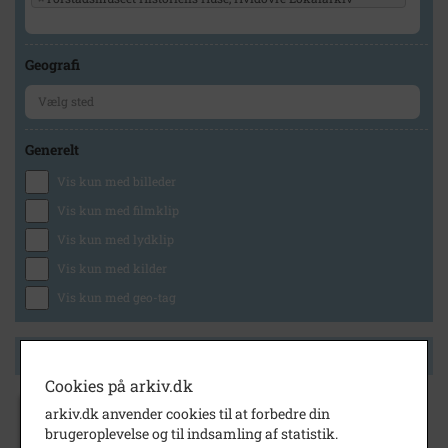
Geografi
Generelt
Vis kun med billeder
Vis kun med filmklip
Vis kun med lydklip
Vis kun med kilder
Vis kun med geo-tag
Side 1 af 1
Cookies på arkiv.dk
arkiv.dk anvender cookies til at forbedre din
1986
brugeroplevelse og til indsamling af statistik.
Erna og Kai Frandsen Bredalsparken på