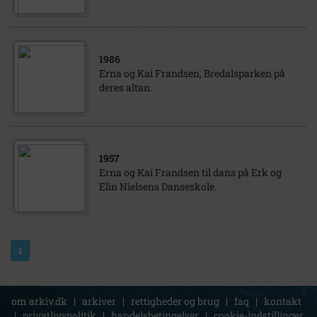
1986
Erna og Kai Frandsen, Bredalsparken på
deres altan.
1957
Erna og Kai Frandsen til dans på Erk og
Elin Nielsens Danseskole.
1
om arkiv.dk
|
arkiver
|
rettigheder og brug
|
faq
|
kontakt
|
privatlivspolitik
|
handelsbetingelser
|
cookie-indstillinger