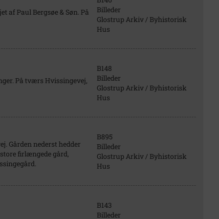
Billeder
jet af Paul Bergsøe & Søn. På
Glostrup Arkiv / Byhistorisk
Hus
B148
Billeder
ænger. På tværs Hvissingevej,
Glostrup Arkiv / Byhistorisk
Hus
B895
ej. Gården nederst hedder
Billeder
store firlængede gård,
Glostrup Arkiv / Byhistorisk
issingegård.
Hus
B143
Billeder