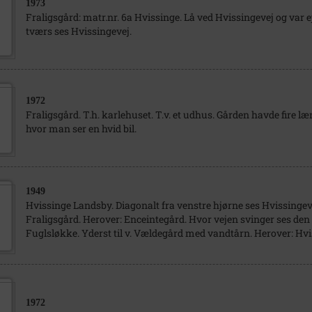
1973
Fraligsgård: matr.nr. 6a Hvissinge. Lå ved Hvissingevej og var e
tværs ses Hvissingevej.
1972
Fraligsgård. T.h. karlehuset. T.v. et udhus. Gården havde fire l
hvor man ser en hvid bil.
1949
Hvissinge Landsby. Diagonalt fra venstre hjørne ses Hvissingev
Fraligsgård. Herover: Enceintegård. Hvor vejen svinger ses den 
Fuglsløkke. Yderst til v. Vældegård med vandtårn. Herover: Hv
1972