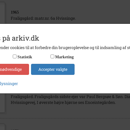
1965
Fraligsgård: matr.nr. 6a Hvissinge.
 på arkiv.dk
nder cookies til at forbedre din brugeroplevelse og til indsamling af st
1972
Fraligsgård: matr.nr. 6a Hvissinge. Lå ved Hvissingevej og var e
Statistik
Marketing
tværs Hvissingevej.
 nødvendige
Accepter valgte
plysninger
1949
Fraligsgård. Fraligsgårds sidste ejer var Paul Bergsøe & Søn. Dia
Hvissingevej, I øverste højre hjørne ses Enceintegården.