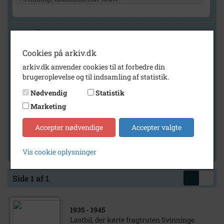
Geografi
Cookies på arkiv.dk
arkiv.dk anvender cookies til at forbedre din
Generelt
brugeroplevelse og til indsamling af statistik.
Vis kun med billeder
Nødvendig
Statistik
Vis kun med filmklip
Marketing
Vis kun med lydklip
Accepter nødvendige
Accepter valgte
Vis kun med kilder
Vis kun med geo-tag
Vis cookie oplysninger
Side 1 af 1
1935
- 1945
Lastbil, der kørte fragtruten Svinninge