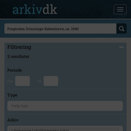
Filtrering
2 resultater
Periode
Fra
Til
Type
Arkiv
×
Svinninge Lokalhistoriske Arkiv