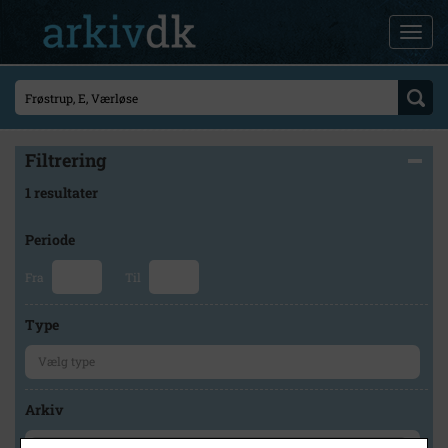
Filtrering
1 resultater
Periode
Fra
Til
Type
Arkiv
×
Lokalarkivet Alsønderup -Tjæreby