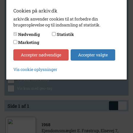
Cookies på arkiv.dk
arkiv.dk anvender cookies til at forbedre din
Geografi
brugeroplevelse og til indsamling af statistik.
Nødvendig
Statistik
Marketing
Generelt
Vis kun med billeder
Accepter nødvendige
Accepter valgte
Vis kun med filmklip
Vis cookie oplysninger
Vis kun med lydklip
Vis kun med kilder
Vis kun med geo-tag
Side 1 af 1
1968
Ejendomsmægler E. Frøstrup, Elsevej 7,