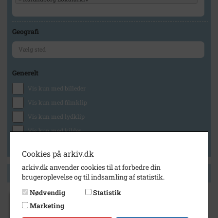
Geografi
Generelt
Vis kun med billeder
Vis kun med filmklip
Vis kun med lydklip
Vis kun med kilder
Vis kun med geo-tag
Cookies på arkiv.dk
arkiv.dk anvender cookies til at forbedre din
Side 1 af 1
brugeroplevelse og til indsamling af statistik.
Nødvendig
Statistik
1787
- 1996
Marketing
Buntmager, Robert Frømsdorf, Kordilgade