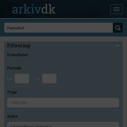
Filtrering
5 resultater
Periode
Fra
Til
Type
Arkiv
×
Kalundborg Lokalarkiv