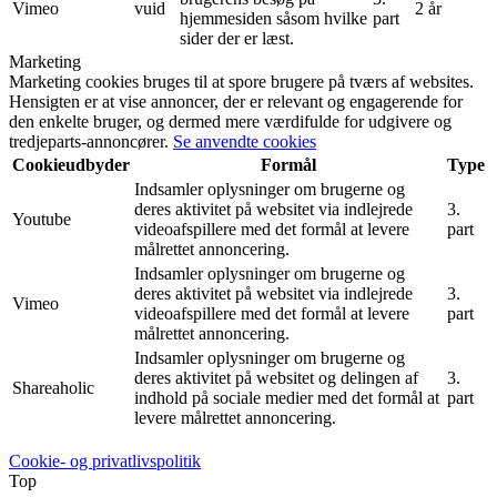
Vimeo
vuid
2 år
hjemmesiden såsom hvilke
part
sider der er læst.
Marketing
Marketing cookies bruges til at spore brugere på tværs af websites.
Hensigten er at vise annoncer, der er relevant og engagerende for
den enkelte bruger, og dermed mere værdifulde for udgivere og
tredjeparts-annoncører.
Se anvendte cookies
Cookieudbyder
Formål
Type
Indsamler oplysninger om brugerne og
deres aktivitet på websitet via indlejrede
3.
Youtube
videoafspillere med det formål at levere
part
målrettet annoncering.
Indsamler oplysninger om brugerne og
deres aktivitet på websitet via indlejrede
3.
Vimeo
videoafspillere med det formål at levere
part
målrettet annoncering.
Indsamler oplysninger om brugerne og
deres aktivitet på websitet og delingen af
3.
Shareaholic
indhold på sociale medier med det formål at
part
levere målrettet annoncering.
Cookie- og privatlivspolitik
Top