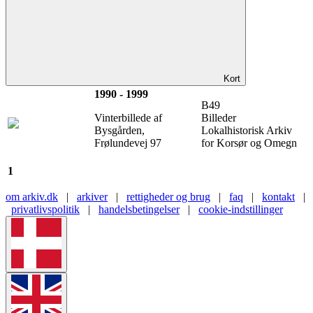
Kort
1990
- 1999
B49
Vinterbillede af
Billeder
Bysgården,
Lokalhistorisk Arkiv
Frølundevej 97
for Korsør og Omegn
1
om arkiv.dk
|
arkiver
|
rettigheder og brug
|
faq
|
kontakt
|
privatlivspolitik
|
handelsbetingelser
|
cookie-indstillinger