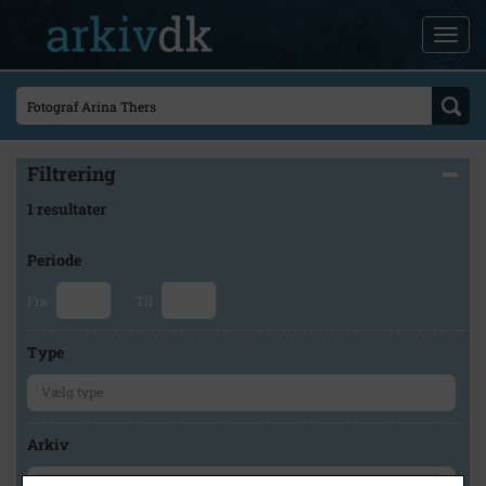
Filtrering
1 resultater
Periode
Fra
Til
Type
Arkiv
×
Høng Lokalhistoriske Arkiv