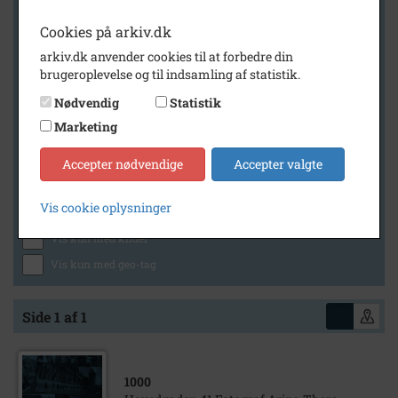
Cookies på arkiv.dk
arkiv.dk anvender cookies til at forbedre din
Geografi
brugeroplevelse og til indsamling af statistik.
Nødvendig
Statistik
Marketing
Generelt
Vis kun med billeder
Accepter nødvendige
Accepter valgte
Vis kun med filmklip
Vis cookie oplysninger
Vis kun med lydklip
Vis kun med kilder
Vis kun med geo-tag
Side 1 af 1
1000