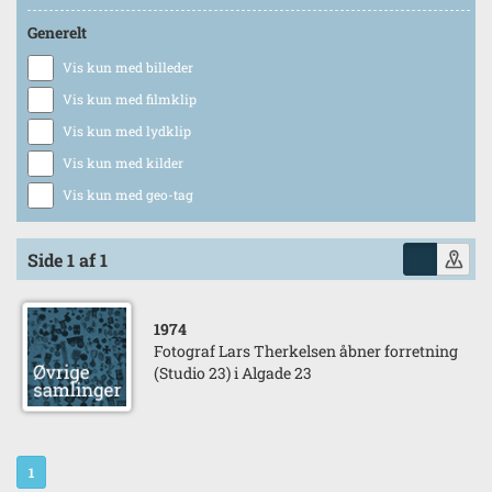
Generelt
Vis kun med billeder
Vis kun med filmklip
Vis kun med lydklip
Vis kun med kilder
Vis kun med geo-tag
Side 1 af 1
1974
Fotograf Lars Therkelsen åbner forretning
(Studio 23) i Algade 23
1