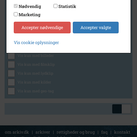
Nødvendig
Statistik
Marketing
Geografi
Accepter nødvendige
Accepter valgte
Vis cookie oplysninger
Generelt
Vis kun med billeder
Vis kun med filmklip
Vis kun med lydklip
Vis kun med kilder
Vis kun med geo-tag
om arkiv.dk
|
arkiver
|
rettigheder og brug
|
faq
|
kontakt