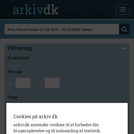
Filtrering
0 resultater
Periode
Fra
Til
Type
Cookies på arkiv.dk
Arkiv
arkiv.dk anvender cookies til at forbedre din
brugeroplevelse og til indsamling af statistik.
×
Historisk Arkiv Dragør