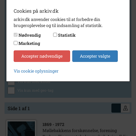
Cookies på arkiv.dk
arkiv.dk anvender cookies til at forbedre din
Geografi
brugeroplevelse og til indsamling af statistik.
Nødvendig
Statistik
Marketing
Generelt
Vis kun med billeder
Accepter nødvendige
Accepter valgte
Vis kun med filmklip
Vis cookie oplysninger
Vis kun med lydklip
Vis kun med kilder
Vis kun med geo-tag
Side 1 af 1
1869
- 1972
Møllebakkens forskønnelse, forening