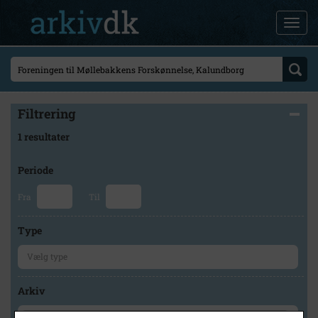
Filtrering
1 resultater
Periode
Fra
Til
Type
Arkiv
×
Kalundborg Lokalarkiv