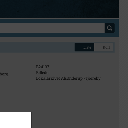
Liste
Kort
B24137
Billeder
borg.
Lokalarkivet Alsønderup -Tjæreby