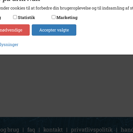
nder cookies til at forbedre din brugeroplevelse og til indsamling af st
g
Statistik
Marketing
 nødvendige
Accepter valgte
plysninger
 og brug
|
faq
|
kontakt
|
privatlivspolitik
|
hand