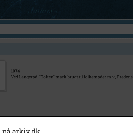
1974
Ved Langerød: "Toften" mark brugt til folkemøder m.v., Fredens
 på arkiv.dk