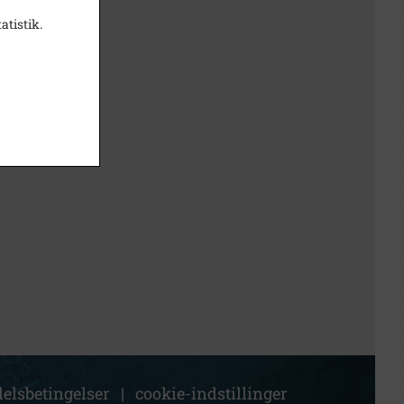
atistik.
elsbetingelser
|
cookie-indstillinger