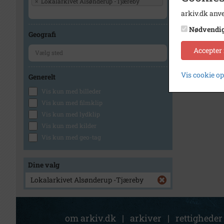
×
Lokalarkivet Alsønderup -Tjæreby
arkiv.dk anve
Nødvendi
Geografi
Accepter
Vis cookie o
Generelt
Vis kun med billeder
Vis kun med filmklip
Vis kun med lydklip
Vis kun med kilder
Vis kun med geo-tag
Dine valg
Lokalarkivet Alsønderup -Tjæreby
om arkiv.dk
|
arkiver
|
rettigheder