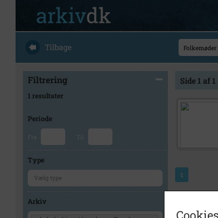
Tilbage
Filtrering
Side 1 af 1
1 resultater
Periode
Fra
Til
Type
1
Arkiv
Cookies