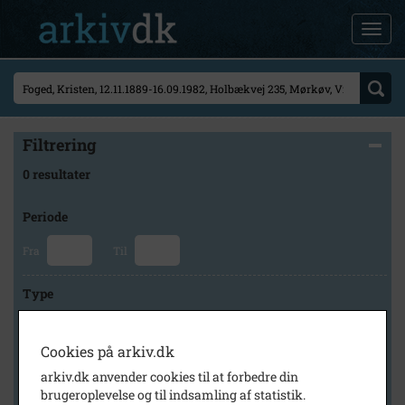
Filtrering
0 resultater
Periode
Fra
Til
Type
Cookies på arkiv.dk
Arkiv
arkiv.dk anvender cookies til at forbedre din
brugeroplevelse og til indsamling af statistik.
×
Holbæk Arkiverne/Jyderup