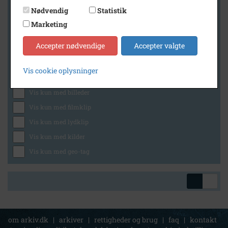
Nødvendig
Statistik
Marketing
Geografi
Accepter nødvendige
Accepter valgte
Vis cookie oplysninger
Generelt
Vis kun med billeder
Vis kun med filmklip
Vis kun med lydklip
Vis kun med kilder
Vis kun med geo-tag
om arkiv.dk
|
arkiver
|
rettigheder og brug
|
faq
|
kontakt