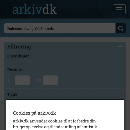
Filtrering
0 resultater
Periode
Fra
Til
Type
Cookies på arkiv.dk
Arkiv
arkiv.dk anvender cookies til at forbedre din
brugeroplevelse og til indsamling af statistik.
×
Odsherred Lokalarkiv