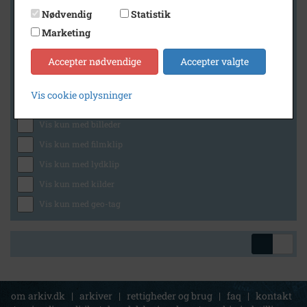
Nødvendig
Statistik
Marketing
Geografi
Accepter nødvendige
Accepter valgte
Vis cookie oplysninger
Generelt
Vis kun med billeder
Vis kun med filmklip
Vis kun med lydklip
Vis kun med kilder
Vis kun med geo-tag
om arkiv.dk
|
arkiver
|
rettigheder og brug
|
faq
|
kontakt