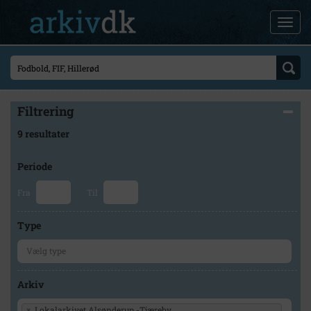
Filtrering
9 resultater
Periode
Fra
Til
Type
Arkiv
×
Lokalarkivet Alsønderup -Tjæreby