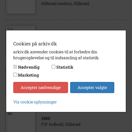
Hillerød stadion, Hillerød.
1974
Fodbold - Hillerød FIF mod Helsingør IF,
Cookies på arkiv.dk
Hillerød. Målmand Niels Hagenau.
arkiv.dk anvender cookies til at forbedre din
brugeroplevelse og til indsamling af statistik.
Nødvendig
Statistik
1976
Marketing
Sport/fodbold, Fredensborg/FIF Hillerød,
Fredensborg.
Accepter nødvendige
Accepter valgte
Vis cookie oplysninger
1980
FIF fodbold, Hillerød