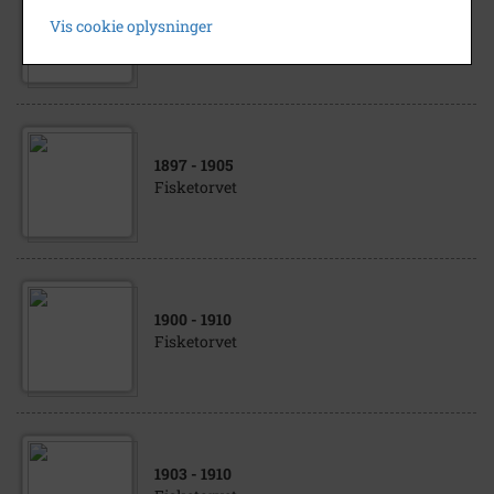
1889
Vis cookie oplysninger
Fisketorvet
1897
- 1905
Fisketorvet
1900
- 1910
Fisketorvet
1903
- 1910