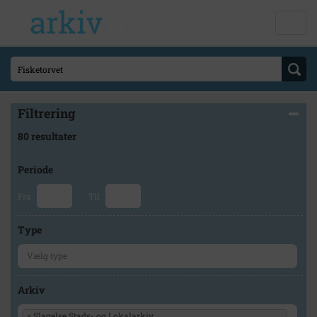
Filtrering
80 resultater
Periode
Fra
Til
Type
Arkiv
×
Slagelse Stads- og Lokalarkiv