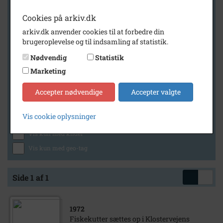
Cookies på arkiv.dk
arkiv.dk anvender cookies til at forbedre din
Geografi
brugeroplevelse og til indsamling af statistik.
Nødvendig
Statistik
Marketing
Generelt
Vis kun med billeder
Accepter nødvendige
Accepter valgte
Vis kun med filmklip
Vis cookie oplysninger
Vis kun med lydklip
Vis kun med kilder
Vis kun med geo-tag
Side 1 af 1
1972
Fiskekutter sættes op i Klostervejens