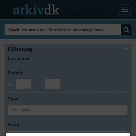
Filtrering
1 resultater
Periode
Fra
Til
Type
Arkiv
×
Lokalarkivet Alsønderup -Tjæreby