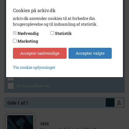
Cookies på arkiv.dk
arkiv.dk anvender cookies til at forbedre din
Geografi
brugeroplevelse og til indsamling af statistik.
Nødvendig
Statistik
Marketing
Generelt
Vis kun med billeder
Accepter nødvendige
Accepter valgte
Vis kun med filmklip
Vis cookie oplysninger
Vis kun med lydklip
Vis kun med kilder
Vis kun med geo-tag
Side 1 af 1
1935