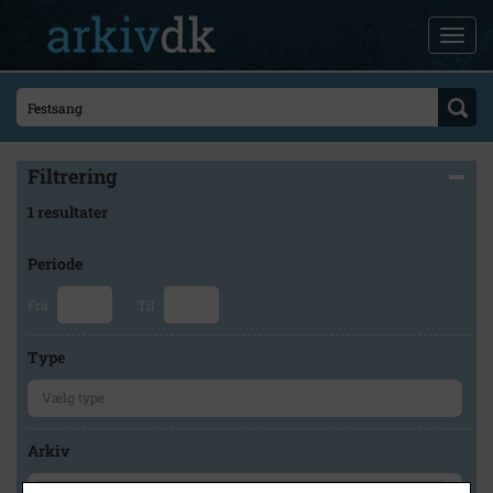
Filtrering
1 resultater
Periode
Fra
Til
Type
Arkiv
×
Skovbo Lokalhistoriske Arkiv