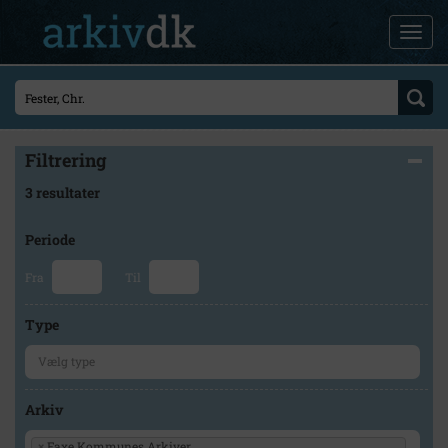
Filtrering
3 resultater
Periode
Fra
Til
Type
Arkiv
×
Faxe Kommunes Arkiver