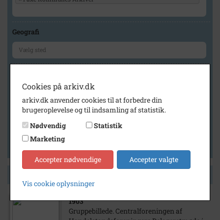
Geografi
Generelt
Cookies på arkiv.dk
Vis kun med billeder
arkiv.dk anvender cookies til at forbedre din
Vis kun med filmklip
brugeroplevelse og til indsamling af statistik.
Vis kun med lydklip
Nødvendig
Statistik
Vis kun med kilder
Marketing
Vis kun med geo-tag
Accepter nødvendige
Accepter valgte
Side 1 af 1
Vis cookie oplysninger
1903
Gruppebillede. Centralforeningen af