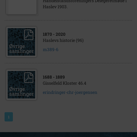
Handelstandsforeningers Delegeretmøde i
Haslev 1903.
1870
- 2020
Haslevs historie (96)
m389-6
1688
- 1889
Gisselfeld Kloster 46.4
erindringer-chr-joergensen
1