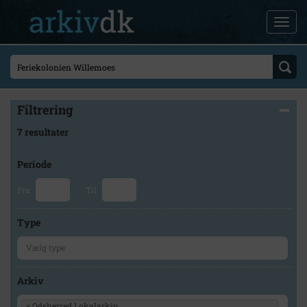
Filtrering
7 resultater
Periode
Fra
Til
Type
Arkiv
×
Odsherred Lokalarkiv