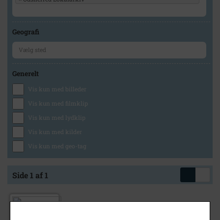
Geografi
Generelt
Vis kun med billeder
Vis kun med filmklip
Vis kun med lydklip
Vis kun med kilder
Vis kun med geo-tag
Side 1 af 1
1940
- 1950