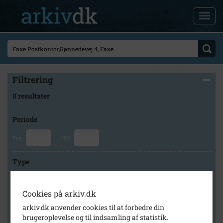
Filtrering
0 resultater
Periode
Fra
Til
Type
Cookies på arkiv.dk
Arkiv
arkiv.dk anvender cookies til at forbedre din
brugeroplevelse og til indsamling af statistik.
×
Faxe Kommunes Arkiver