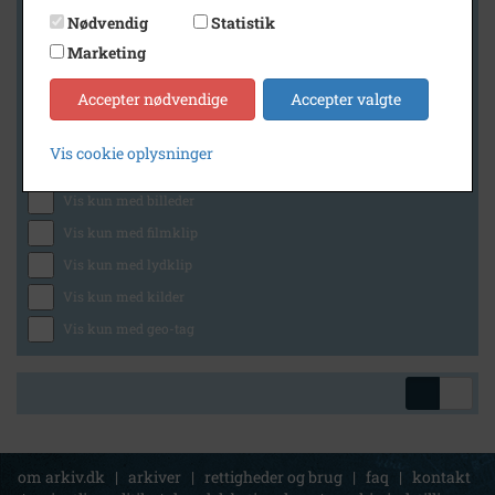
Nødvendig
Statistik
Marketing
Geografi
Accepter nødvendige
Accepter valgte
Vis cookie oplysninger
Generelt
Vis kun med billeder
Vis kun med filmklip
Vis kun med lydklip
Vis kun med kilder
Vis kun med geo-tag
om arkiv.dk
|
arkiver
|
rettigheder og brug
|
faq
|
kontakt