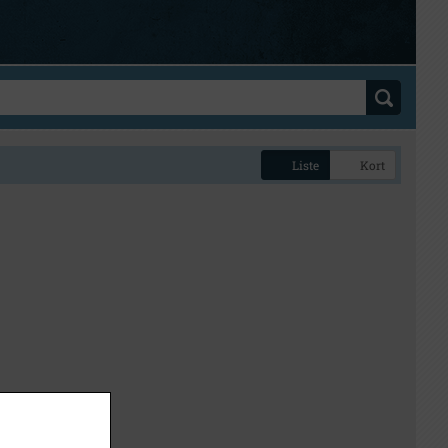
Liste
Kort