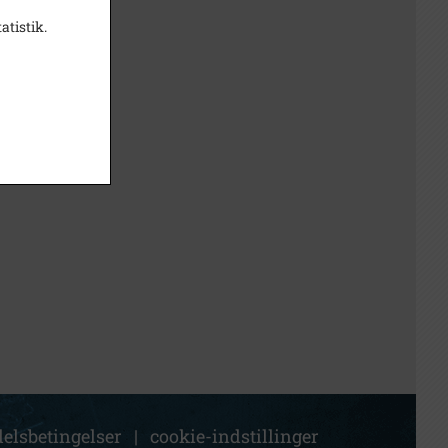
atistik.
elsbetingelser
|
cookie-indstillinger