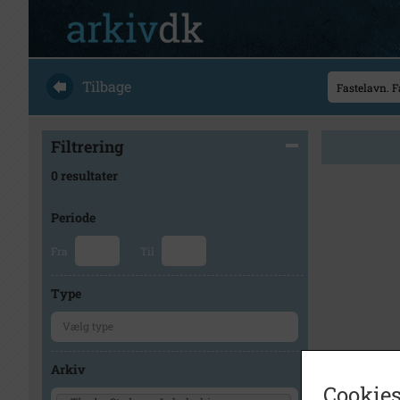
Tilbage
Filtrering
0 resultater
Periode
Fra
Til
Type
Arkiv
Cookies