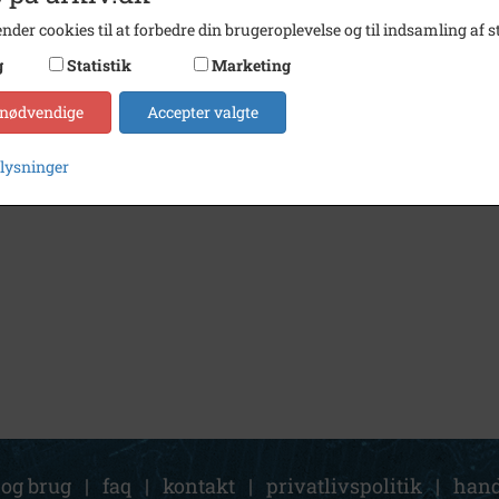
nder cookies til at forbedre din brugeroplevelse og til indsamling af st
g
Statistik
Marketing
 nødvendige
Accepter valgte
plysninger
 og brug
|
faq
|
kontakt
|
privatlivspolitik
|
hand