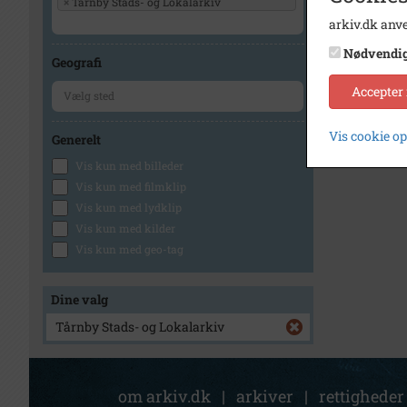
×
Tårnby Stads- og Lokalarkiv
arkiv.dk anve
Nødvendi
Geografi
Accepter
Vis cookie o
Generelt
Vis kun med billeder
Vis kun med filmklip
Vis kun med lydklip
Vis kun med kilder
Vis kun med geo-tag
Dine valg
Tårnby Stads- og Lokalarkiv
om arkiv.dk
|
arkiver
|
rettigheder