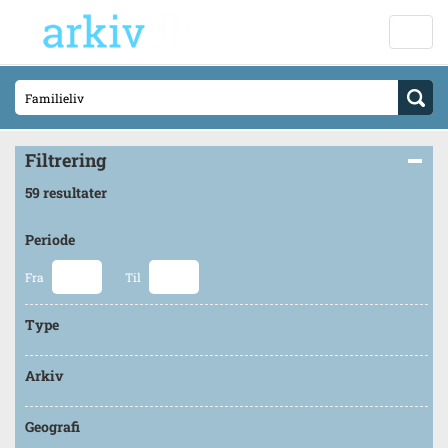
Filtrering
59 resultater
Periode
Fra
Til
Type
Arkiv
Geografi