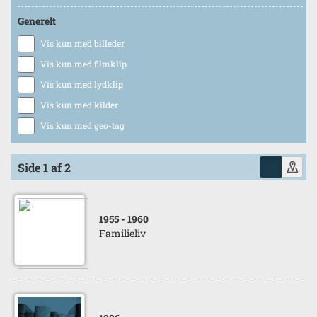
Generelt
Vis kun med billeder
Vis kun med filmklip
Vis kun med lydklip
Vis kun med kilder
Vis kun med geo-tag
Side 1 af 2
1955
- 1960
Familieliv