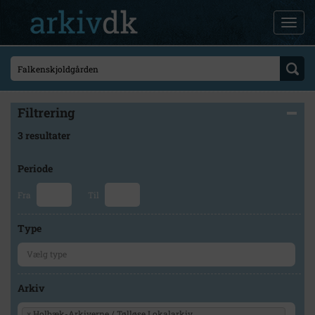
Filtrering
3 resultater
Periode
Fra
Til
Type
Arkiv
×
Holbæk-Arkiverne / Tølløse Lokalarkiv