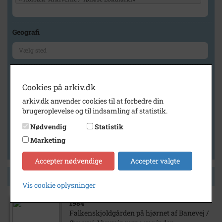
Geografi
Generelt
Cookies på arkiv.dk
Vis kun med billeder
arkiv.dk anvender cookies til at forbedre din
Vis kun med filmklip
brugeroplevelse og til indsamling af statistik.
Vis kun med lydklip
Nødvendig
Statistik
Vis kun med kilder
Marketing
Vis kun med geo-tag
Accepter nødvendige
Accepter valgte
Side 1 af 1
Vis cookie oplysninger
1984
Falkenskjoldgården på hjørnet af Banevej /