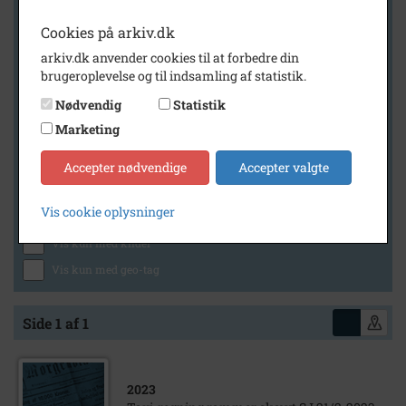
Cookies på arkiv.dk
arkiv.dk anvender cookies til at forbedre din
Geografi
brugeroplevelse og til indsamling af statistik.
Nødvendig
Statistik
Marketing
Generelt
Vis kun med billeder
Accepter nødvendige
Accepter valgte
Vis kun med filmklip
Vis cookie oplysninger
Vis kun med lydklip
Vis kun med kilder
Vis kun med geo-tag
Side 1 af 1
2023