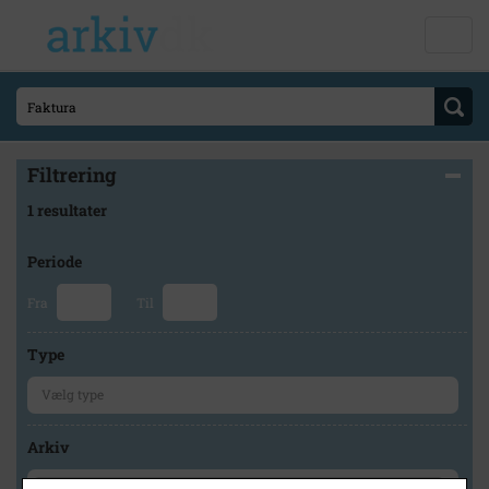
Filtrering
1 resultater
Periode
Fra
Til
Type
Arkiv
×
Faxe Kommunes Arkiver