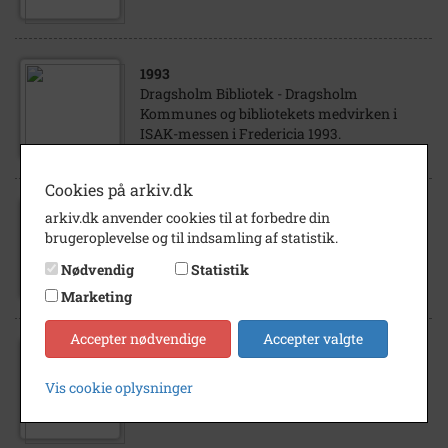
1993
Dragsholm Bibliotek - Dragsholm
Kommunes og bibliotekets medvirken i
ISAK-messen i Fredericia 1993.
Cookies på arkiv.dk
arkiv.dk anvender cookies til at forbedre din
1992
brugeroplevelse og til indsamling af statistik.
Byfest i Ordrup - maj 1992
Nødvendig
Statistik
Marketing
Accepter nødvendige
Accepter valgte
1993
Dragsholm Bibliotek - Dragsholm
Vis cookie oplysninger
Kommunes og bibliotekets medvirken i
ISAK-messen i Fredericia 1993.