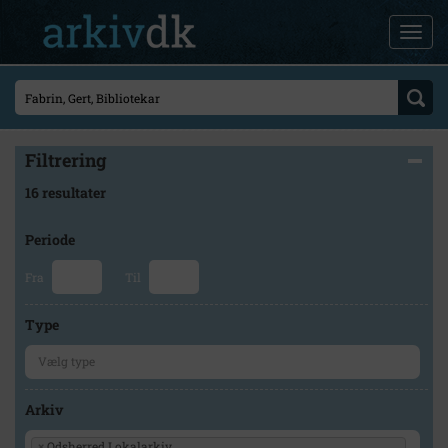
Filtrering
16 resultater
Periode
Fra
Til
Type
Arkiv
×
Odsherred Lokalarkiv