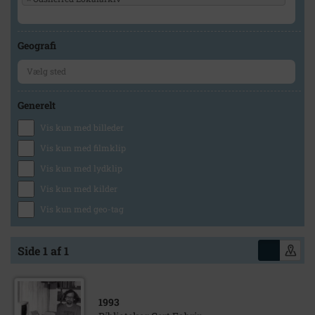
Geografi
Generelt
Vis kun med billeder
Vis kun med filmklip
Vis kun med lydklip
Vis kun med kilder
Vis kun med geo-tag
Side 1 af 1
1993