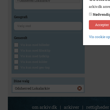
×
Odsherred Lokalarkiv
arkiv.dk anve
Nødvendi
Geografi
Accepter
Vis cookie o
Generelt
Vis kun med billeder
Vis kun med filmklip
Vis kun med lydklip
Vis kun med kilder
Vis kun med geo-tag
Dine valg
Odsherred Lokalarkiv
om arkiv.dk
|
arkiver
|
rettigheder