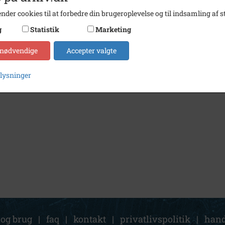
nder cookies til at forbedre din brugeroplevelse og til indsamling af st
g
Statistik
Marketing
 nødvendige
Accepter valgte
plysninger
 og brug
|
faq
|
kontakt
|
privatlivspolitik
|
hand