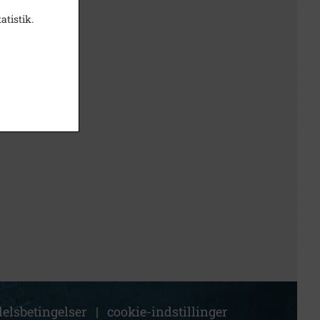
atistik.
elsbetingelser
|
cookie-indstillinger