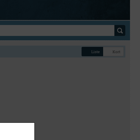
Liste
Kort