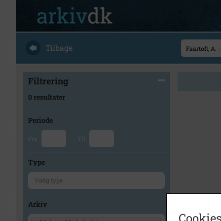
Tilbage
Filtrering
0 resultater
Periode
Fra
Til
Type
Arkiv
Cookies