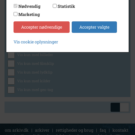
Nødvendig
Statistik
Marketing
Geografi
Accepter nødvendige
Accepter valgte
Vis cookie oplysninger
Generelt
Vis kun med billeder
Vis kun med filmklip
Vis kun med lydklip
Vis kun med kilder
Vis kun med geo-tag
om arkiv.dk
|
arkiver
|
rettigheder og brug
|
faq
|
kontakt