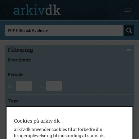
Filtrering
0 resultater
Periode
Fra
Til
Type
Cookies på arkiv.dk
Arkiv
arkiv.dk anvender cookies til at forbedre din
brugeroplevelse og til indsamling af statistik.
×
Lokalarkivet Alsønderup -Tjæreby