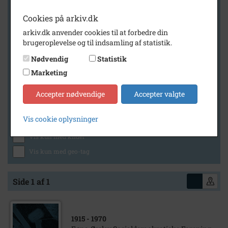
Cookies på arkiv.dk
arkiv.dk anvender cookies til at forbedre din
Geografi
brugeroplevelse og til indsamling af statistik.
Nødvendig
Statistik
Marketing
Generelt
Vis kun med billeder
Accepter nødvendige
Accepter valgte
Vis kun med filmklip
Vis cookie oplysninger
Vis kun med lydklip
Vis kun med kilder
Vis kun med geo-tag
Side 1 af 1
1915
- 1970