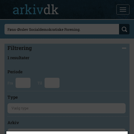
Filtrering
1 resultater
Periode
Fra
Til
Type
Arkiv
×
Nørre Aaby, Udby og Føns Lokalhistoriske Arkiv