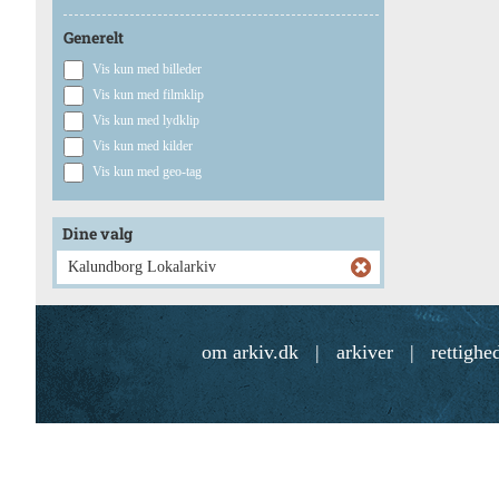
Generelt
Vis kun med billeder
Vis kun med filmklip
Vis kun med lydklip
Vis kun med kilder
Vis kun med geo-tag
Dine valg
Kalundborg Lokalarkiv
om arkiv.dk
|
arkiver
|
rettighe