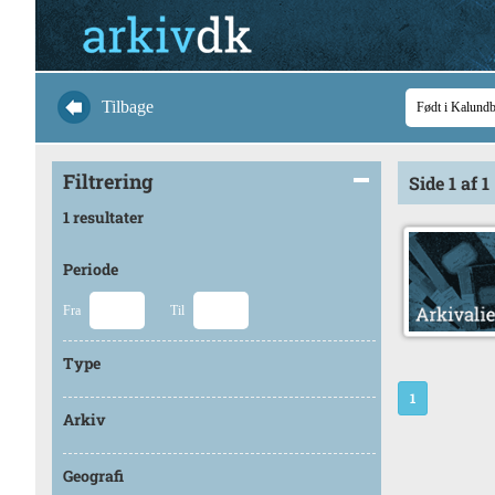
Tilbage
Filtrering
Side 1 af 1
1 resultater
Periode
Fra
Til
Type
1
Arkiv
Geografi