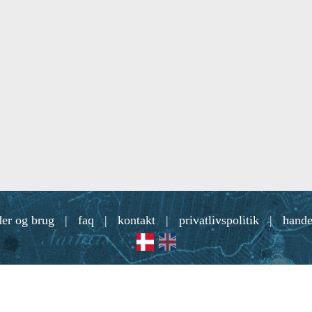
der og brug
|
faq
|
kontakt
|
privatlivspolitik
|
hande