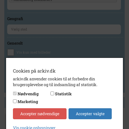
Geografi
Generelt
Vis kun med billeder
Vis kun med filmklip
Vis kun med lydklip
Cookies på arkiv.dk
Vis kun med kilder
arkiv.dk anvender cookies til at forbedre din
brugeroplevelse og til indsamling af statistik.
Vis kun med geo-tag
Nødvendig
Statistik
Marketing
Side 1 af 1
Accepter nødvendige
Accepter valgte
1962
Vis cookie oplysninger