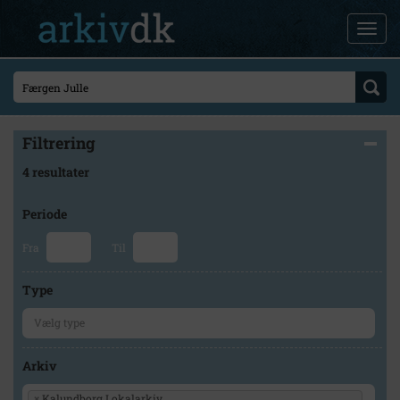
Filtrering
4 resultater
Periode
Fra
Til
Type
Arkiv
×
Kalundborg Lokalarkiv