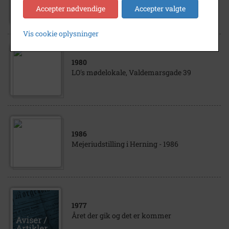
Valdemarsgade 39, d. 15. december 1964.
Accepter nødvendige
Accepter valgte
Vis cookie oplysninger
1980
LO's mødelokale, Valdemarsgade 39
1986
Mejeriudstilling i Herning - 1986
1977
Året der gik og det er kommer