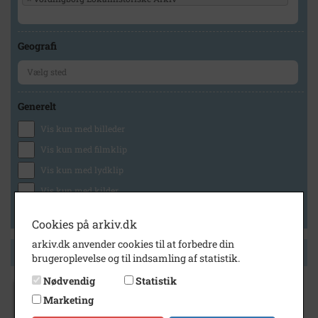
Geografi
Generelt
Vis kun med billeder
Vis kun med filmklip
Vis kun med lydklip
Vis kun med kilder
Vis kun med geo-tag
Cookies på arkiv.dk
arkiv.dk anvender cookies til at forbedre din
Side 1 af 1
brugeroplevelse og til indsamling af statistik.
Nødvendig
Statistik
1964
Marketing
Fællesorganisationen køber ejendommen