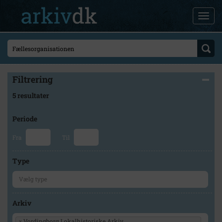
Filtrering
5 resultater
Periode
Fra
Til
Type
Arkiv
×
Vordingborg Lokalhistoriske Arkiv